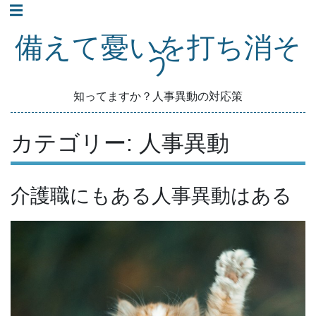
コ
☰
ン
備えて憂いを打ち消そ
テ
う
ン
ツ
知ってますか？人事異動の対応策
へ
ス
カテゴリー:
人事異動
キ
ッ
プ
介護職にもある人事異動はある